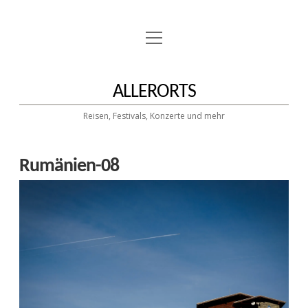
Menü
» BLOG
öffnen
» FOTOS
ALLERORTS
Reisen, Festivals, Konzerte und mehr
» ABOUT
twitter
facebook
instagram
E-
500px
Rumänien-08
Mail